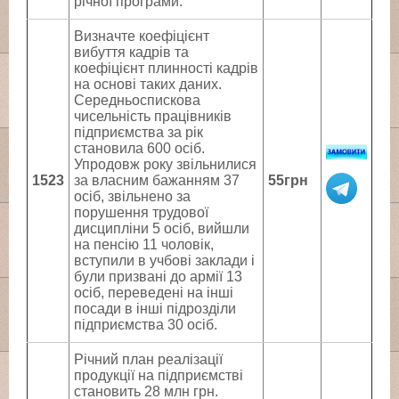
річної програми.
Визначте коефіцієнт
вибуття кадрів та
коефіцієнт плинності кадрів
на основі таких даних.
Середньоспискова
чисельність працівників
підприємства за рік
становила 600 осіб.
Упродовж року звільнилися
1523
за власним бажанням 37
55грн
осіб, звільнено за
порушення трудової
дисципліни 5 осіб, вийшли
на пенсію 11 чоловік,
вступили в учбові заклади і
були призвані до армії 13
осіб, переведені на інші
посади в інші підрозділи
підприємства 30 осіб.
Річний план реалізації
продукції на підприємстві
становить 28 млн грн.