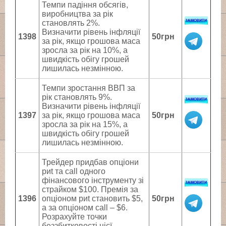
Темпи падіння обсягів,
виробництва за рік
становлять 2%.
Визначити рівень інфляції
1398
50грн
за рік, якщо грошова маса
зросла за рік на 10%, а
швидкість обігу грошей
лишилась незмінною.
Темпи зростання ВВП за
рік становлять 9%.
Визначити рівень інфляції
1397
за рік, якщо грошова маса
50грн
зросла за рік на 15%, а
швидкість обігу грошей
лишилась незмінною.
Трейдер придбав опціони
риt та саll одного
фінансового інструменту зі
страйком $100. Премія за
1396
опціоном риt становить $5,
50грн
а за опціоном саll – $6.
Розрахуйте точки
беззбитковості цієї