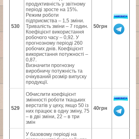
продуктивність у звітному
періоді зросте на 15%.
Режим роботи
підприємства – 1,5 зміни.
530
Тривалість зміни – 7 годин.
50грн
Коефіцієнт використання
робочого часу – 0,92. У
прогнозному періоді 260
робочих днів. Коефіцієнт
використання потужності –
0,87.
Визначити прогнозну
виробничу потужність та
очікуваний розмір випуску
продукції.
Обчислити коефіцієнт
змінності роботи ткацьких
верстатів у цеху, якщо 50 із
529
40грн
них працює в одну зміну, 75
– в дві зміни, 22 – в три
змін
У базовому періоді на