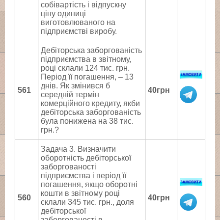
собівартість і відпускну
ціну одиниці
виготовлюваного на
підприємстві виробу.
Дебіторська заборгованість
підприємства в звітному,
році склали 124 тис. грн.
Період її погашення, – 13
днів. Як змінився б
561
40грн
середній термін
комерційного кредиту, якби
дебіторська заборгованість
була понижена на 38 тис.
грн.?
Задача 3. Визначити
оборотність дебіторської
заборгованості
підприємства і період її
погашення, якщо оборотні
кошти в звітному році
560
40грн
склали 345 тис. грн., доля
дебіторської
заборгованості в