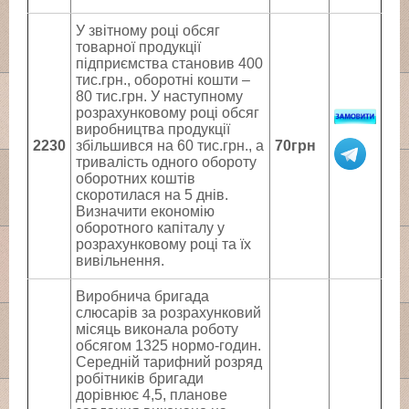
У звітному році обсяг
товарної продукції
підприємства становив 400
тис.грн., оборотні кошти –
80 тис.грн. У наступному
розрахунковому році обсяг
виробництва продукції
2230
збільшився на 60 тис.грн., а
70грн
тривалість одного обороту
оборотних коштів
скоротилася на 5 днів.
Визначити економію
оборотного капіталу у
розрахунковому році та їх
вивільнення.
Виробнича бригада
слюсарів за розрахунковий
місяць виконала роботу
обсягом 1325 нормо-годин.
Середній тарифний розряд
робітників бригади
дорівнює 4,5, планове