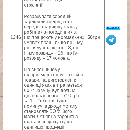
стратегії.
Розрахувати середній
тарифний коефіцієнт і
середню тарифну ставку
робітників-погодинників,
1346
шо працюють у нормальних
50грн
умовах праці, якшо по II-му
розряду працюють 18, по
III-му розряду – 25 і по IV-
розряду – 17 чоловік.
На виробничому
підприємстві випускаються
товари, на виготовлення
одиниці яких витрачається
60 кг чавуну. Купівельна
ціна останнього – 750 грн
за 1 т. Технологічно
неминучі відходи металу
становлять ЗО % його
маси. Основна заробітна
плата в розрахунку на
одиницю продукції