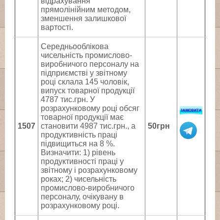
відрахування
прямолінійним методом,
зменшення залишкової
вартості.
Середньооблікова
чисельність промислово-
виробничого персоналу на
підприємстві у звітному
році склала 145 чоловік,
випуск товарної продукції
4787 тис.грн. У
розрахунковому році обсяг
товарної продукції має
1507
становити 4987 тис.грн., а
50грн
продуктивність праці
підвищиться на 8 %.
Визначити: 1) рівень
продуктивності праці у
звітному і розрахунковому
роках; 2) чисельність
промислово-виробничого
персоналу, очікувану в
розрахунковому році.