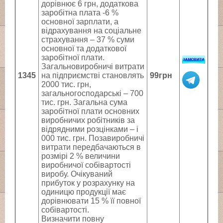
дорівнює 6 грн, додаткова
заробітна плата -6 %
основної зарплати, а
відрахування на соціальне
страхування – 37 % суми
основної та додаткової
заробітної плати.
Загальновиробничі витрати
1345
на підприємстві становлять
99грн
2000 тис. грн,
загальногосподарські – 700
тис. грн. Загальна сума
заробітної плати основних
виробничих робітників за
відрядними розцінками – і
000 тис. грн. Позавиробничі
витрати передбачаються в
розмірі 2 % величини
виробничої собівартості
виробу. Очікуваний
прибуток у розрахунку на
одиницю продукції має
дорівнювати 15 % її повної
собівартості.
Визначити повну