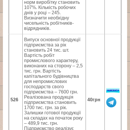
норм виробітку становить
107%. Кількість робочих
днів у році – 245.
Визначити необхідну
чисельність робітників-
відрядників.
Випуск основної продукції
підприємства за рік
становить 24 тис. шт.
Вартість робіт
промислового характеру,
виконаних на сторону – 2,5
тис. грн. Вартість
капітального будівництва
для непромислових
господарств свого
підприємства – 7600 грн.
Реалізована продукція
526
40грн
підприємства становить
1700 тис. грн. за рік.
Залишки готової продукції
на складах на початок року
– 489,9 тис. грн.
Підприємство реалізує