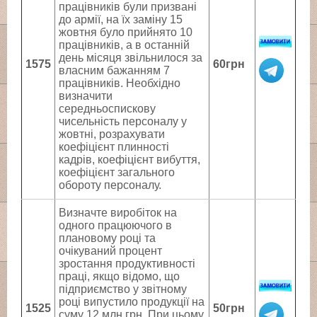
працівників були призвані
до армії, на їх заміну 15
жовтня було прийнято 10
працівників, а в останній
день місяця звільнилося за
1575
60грн
власним бажанням 7
працівників. Необхідно
визначити
середньоспискову
чисельність персоналу у
жовтні, розрахувати
коефіцієнт плинності
кадрів, коефіцієнт вибуття,
коефіцієнт загального
обороту персоналу.
Визначте виробіток на
одного працюючого в
плановому році та
очікуваний процент
зростання продуктивності
праці, якщо відомо, що
підприємство у звітному
році випустило продукції на
1525
50грн
суму 12 млн грн. При цьому