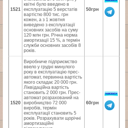
квітні було введено в
1521
експлуатацію 5 верстатів
50грн
вартістю 800 тис. грн
кожен, а з 1 жовтня
виведено з експлуатації
основних засобів на суму
120 млн грн. Річна норма
амортизації 15 %, а термін
служби основних засобів 8
років.
Виробниче підприємство
ввело у грудні минулого
року в експлуатацію прес-
автомат, первинна вартість
якого складає 20 000 грн.
Ліквідаційна вартість
становить 2 000 грн. Прес-
автомат розрахований на
1520
виробництво 72 000
60грн
виробів, термін
експлуатації становить 5
років. Розрахувати щорічні
амортизаційні