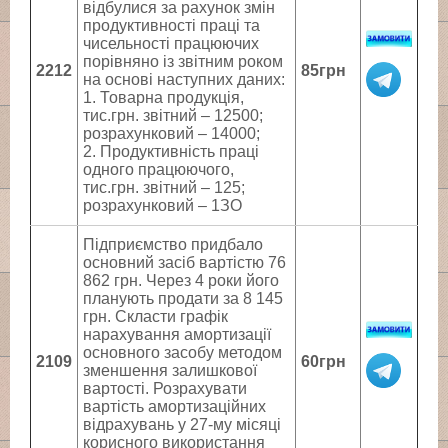
відбулися за рахунок змін
продуктивності праці та
чисельності працюючих
порівняно із звітним роком
2212
85грн
на основі наступних даних:
1. Товарна продукція,
тис.грн. звітний – 12500;
розрахунковий – 14000;
2. Продуктивність праці
одного працюючого,
тис.грн. звітний – 125;
розрахунковий – 1ЗО
Підприємство придбало
основний засіб вартістю 76
862 грн. Через 4 роки його
планують продати за 8 145
грн. Скласти графік
нарахування амортизації
основного засобу методом
2109
60грн
зменшення залишкової
вартості. Розрахувати
вартість амортизаційних
відрахувань у 27-му місяці
корисного використання