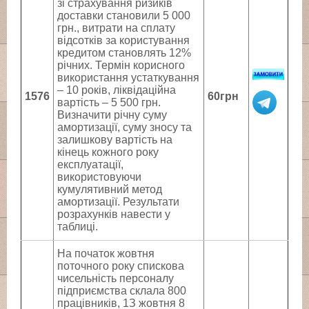
зі страхування ризиків
доставки становили 5 000
грн., витрати на сплату
відсотків за користування
кредитом становлять 12%
річних. Термін корисного
використання устаткування
– 10 років, ліквідаційна
1576
60грн
вартість – 5 500 грн.
Визначити річну суму
амортизації, суму зносу та
залишкову вартість на
кінець кожного року
експлуатації,
використовуючи
кумулятивний метод
амортизації. Результати
розрахунків навести у
таблиці.
На початок жовтня
поточного року спискова
чисельність персоналу
підприємства склала 800
працівників, 1З жовтня 8