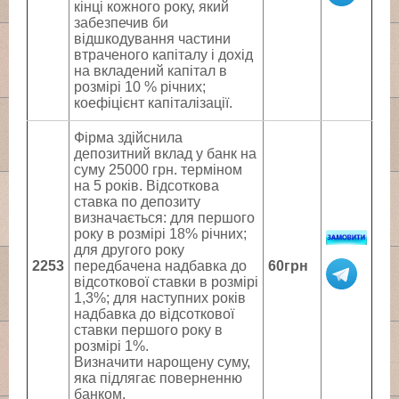
кінці кожного року, який
забезпечив би
відшкодування частини
втраченого капіталу і дохід
на вкладений капітал в
розмірі 10 % річних;
коефіцієнт капіталізації.
Фірма здійснила
депозитний вклад у банк на
суму 25000 грн. терміном
на 5 років. Відсоткова
ставка по депозиту
визначається: для першого
року в розмірі 18% річних;
для другого року
2253
передбачена надбавка до
60грн
відсоткової ставки в розмірі
1,3%; для наступних років
надбавка до відсоткової
ставки першого року в
розмірі 1%.
Визначити нарощену суму,
яка підлягає поверненню
банком.