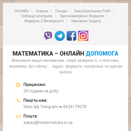
ОНЛАЙН
Новини
Похідні
База Виконаних Робіт
Таблиця Інтегралів
Тригонометричні Формули
Формули З Ймовірності
Замовити Задачу
МАТЕМАТИКА – ОНЛАЙН
ДОПОМОГА
Виконання вищої математики, теорії імовірності, статистики,
економіки, бух.обілку… задачі, формули, контрольні та курсові
роботи
Працюємо:
24 години на добу
Пишіть нам:
Viber && Telegram ➡ 0634179070
Пошта:
zakaz@matematuka.in.ua