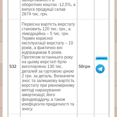
оборотних коштах -12,5%, а
випуск продукції склав
2674 тис. грн.
Первісна вартість верстату
становить 120 тис. грн., а
ліквідаційна – 5 тис. грн.
Термін корисної
експлуатації верстату – 10
років, а фактично він
відпрацював 6 років.
Протягом останнього року
на цьому верстаті було
532
виготовлено 130 тис.
50грн
деталей за гуртовою ціною
2 грн. за деталь. Визначити
знос та залишкову вартість
верстату при рівномірному
методі нарахування
амортизації, його
фондовіддачу, а також
коефіцієнти придатності та
зносу.