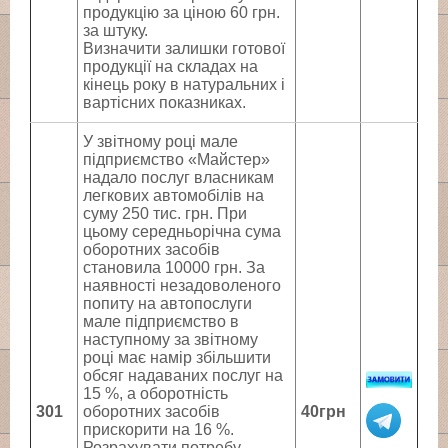
продукцію за ціною 60 грн.
за штуку.
Визначити залишки готової
продукції на складах на
кінець року в натуральних і
вартісних показниках.
У звітному році мале
підприємство «Майстер»
надало послуг власникам
легкових автомобілів на
суму 250 тис. грн. При
цьому середньорічна сума
оборотних засобів
становила 10000 грн. За
наявності незадоволеного
попиту на автопослуги
мале підприємство в
наступному за звітному
році має намір збільшити
обсяг надаваних послуг на
15 %, а оборотність
301
оборотних засобів
40грн
прискорити на 16 %.
Розрахувати потребу