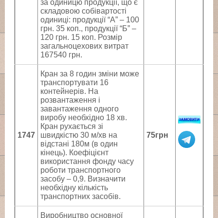
за одиницю продукції, що є
складовою собівартості
одиниці: продукції “А” – 100
грн. 35 коп., продукції “Б” –
120 грн. 15 коп. Розмір
загальноцехових витрат
167540 грн.
Кран за 8 годин зміни може
транспортувати 16
контейнерів. На
розвантаження і
завантаження одного
виробу необхідно 18 хв.
Кран рухається зі
1747
швидкістю 30 м/хв на
75грн
відстані 180м (в один
кінець). Коефіцієнт
використання фонду часу
роботи транспортного
засобу – 0,9. Визначити
необхідну кількість
транспортних засобів.
Виробництво основної