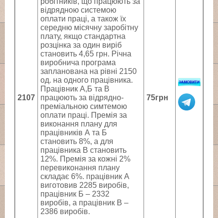
робітників, що працюють за
відрядною системою
оплати праці, а також їх
середню місячну заробітну
плату, якщо стандартна
розцінка за один виріб
становить 4,65 грн. Річна
виробнича програма
запланована на рівні 2150
од. на одного працівника.
Працівник А,Б та В
2107
працюють за відрядно-
75грн
преміальною симтемою
оплати праці. Премія за
виконання плану для
працівників А та Б
становить 8%, а для
працівника В становить
12%. Премія за кожні 2%
перевиконання плану
складає 6%. працівник А
виготовив 2285 виробів,
працівник Б – 2332
виробів, а працівник В –
2386 виробів.