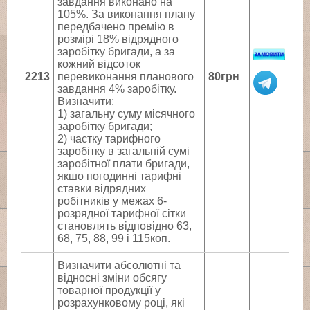
завдання виконано на
105%. За виконання плану
передбачено премію в
розмірі 18% відрядного
заробітку бригади, а за
кожний відсоток
2213
перевиконання планового
80грн
завдання 4% заробітку.
Визначити:
1) загальну суму місячного
заробітку бригади;
2) частку тарифного
заробітку в загальній сумі
заробітної плати бригади,
якшо погодинні тарифні
ставки відрядних
робітників у межах 6-
розрядної тарифної сітки
становлять відповідно 63,
68, 75, 88, 99 і 115коп.
Визначити абсолютні та
відносні зміни обсягу
товарної продукції у
розрахунковому році, які