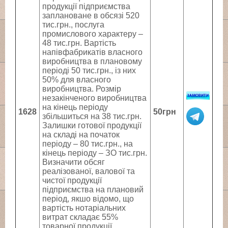
продукції підприємства
заплановане в обсязі 520
тис.грн., послуга
промислового характеру –
48 тис.грн. Вартість
напівфабрикатів власного
виробництва в плановому
періоді 50 тис.грн., із них
50% для власного
виробництва. Розмір
незакінченого виробництва
на кінець періоду
1628
50грн
збільшиться на 38 тис.грн.
Залишки готової продукції
на складі на початок
періоду – 80 тис.грн., на
кінець періоду – ЗО тис.грн.
Визначити обсяг
реалізованої, валової та
чистої продукції
підприємства на плановий
період, якшо відомо, що
вартість нотаріальних
витрат складає 55%
товарної продукції.