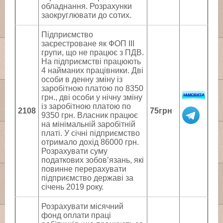
обладнання. Розрахунки
заокруглювати до сотих.
Підприємство
заєрестроване як ФОП ІІІ
групи, що не працює з ПДВ.
На підприємстві працюють
4 найманих працівники. Дві
особи в денну зміну із
заробітною платою по 8350
грн., дві особи у нічну зміну
із заробітною платою по
2108
75грн
9350 грн. Власник працює
на мінімальній заробітній
платі. У січні підприємство
отримало дохід 86000 грн.
Розрахувати суму
податкових зобов’язань, які
повинне перерахувати
підприємство державі за
січень 2019 року.
Розрахувати місячний
фонд оплати праці