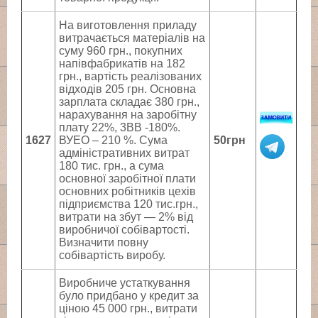
На виготовлення приладу
витрачається матеріалів на
суму 960 грн., покупних
напівфабрикатів на 182
грн., вартість реалізованих
відходів 205 грн. Основна
зарплата складає 380 грн.,
нарахування на заробітну
плату 22%, 3ВВ -180%.
1627
ВУЕО – 210 %. Сума
50грн
адміністративних витрат
180 тис. грн., а сума
основної заробітної плати
основних робітників цехів
підприємства 120 тис.грн.,
витрати на збут — 2% від
виробничої собівартості.
Визначити повну
собівартість виробу.
Виробниче устаткування
було придбано у кредит за
ціною 45 000 грн., витрати