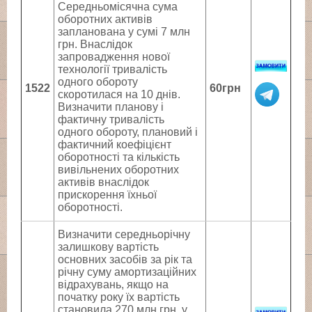
Середньомісячна сума
оборотних активів
запланована у сумі 7 млн
грн. Внаслідок
запровадження нової
технології тривалість
одного обороту
1522
60грн
скоротилася на 10 днів.
Визначити планову і
фактичну тривалість
одного обороту, плановий і
фактичний коефіцієнт
оборотності та кількість
вивільнених оборотних
активів внаслідок
прискорення їхньої
оборотності.
Визначити середньорічну
залишкову вартість
основних засобів за рік та
річну суму амортизаційних
відрахувань, якщо на
початку року їх вартість
становила 270 млн грн, у