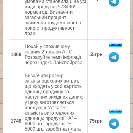
умовами становила б на усі
види продукції 5734965
нормо-год. Визначити
загальний процент
зниження трудомісткості і
приріст продуктивності
праці.
Нехай у споживчому
кошику 2 товари А і С.
1809
55грн
Розрахуйте темп інфляції
через індекс Лайспейреса.
Визначити розмір
загальноцехових витрат,
що входять у собівартість
одиниці продукції за
наступних вихідних даних:
у цеху виготовляється
продукція “А” та “Б”;
кількість виготовлених
одиниць: продукції “А” –
1748
75грн
6000 шт., продукції “Б” –
5000 шт., заробітна плата