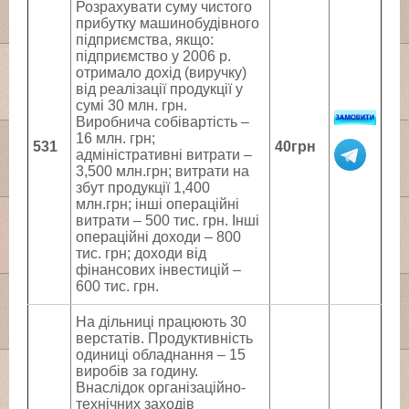
Розрахувати суму чистого
прибутку машинобудівного
підприємства, якщо:
підприємство у 2006 р.
отри­мало дохід (виручку)
від реалізації продукції у
сумі 30 млн. грн.
Виробнича собівартість –
16 млн. грн;
531
40грн
адміністративні витрати –
3,500 млн.грн; витрати на
збут продукції ­1,400
млн.грн; інші операційні
витрати – 500 тис. грн. Інші
опе­раційні доходи – 800
тис. грн; доходи від
фінансових інвес­тицій –
600 тис. грн.
На дільниці працюють 30
верстатів. Продуктивність
одиниці обладнання – 15
виробів за годину.
Внаслідок організаційно-
технічних заходів