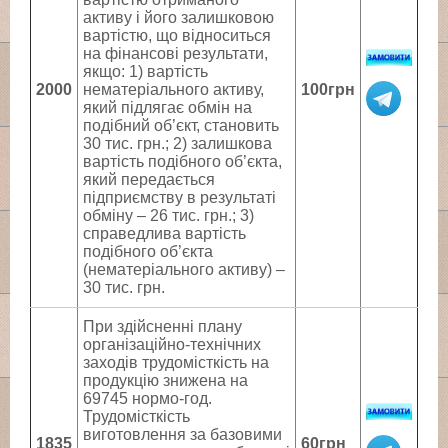
активу і його залишковою
вартістю, що відноситься
на фінансові результати,
якщо: 1) вартість
2000
нематеріального активу,
100грн
який підлягає обмін на
подібний об’єкт, становить
30 тис. грн.; 2) залишкова
вартість подібного об’єкта,
який передається
підприємству в результаті
обміну – 26 тис. грн.; 3)
справедлива вартість
подібного об’єкта
(нематеріального активу) –
30 тис. грн.
При здійсненні плану
організаційно-технічних
заходів трудомісткість на
продукцію знижена на
69745 нормо-год.
Трудомісткість
виготовлення за базовими
1835
60грн