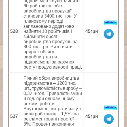
підприємстві було зайнято
60 робітників, обсяг
виробництва продукції
становив 3400 тис. грн. У
плановому періоді
заплановано додатково
528
найняти 10 робітників і
45грн
збільшити обсяг
виробництва продукції на
800 тис. грн. Визначити
приріст обсягу
виробництва на
підприємстві за рахунок
росту продуктивності праці.
Річний обсяг виробництва
підприємства – 1200 тис.
шт., трудомісткість виробу –
0,32 н-год. Тривалість зміни
8 год. при однозмінному
режимі роботи.
Внутрізмінні витрати часу з
вини робітників – 1,5%, на
527
45грн
регламентовані простої –
3%. Процент виконання