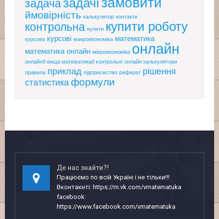
замовити
задачі
задача
ймовірність
калькулятор
контакти
купити роботу
контрольна
купити
курсові
математика
курсова
макроекономіка
онлайн
математика онлайн
мікроекономіка
онлайнб вища математикаб контрольні
онлайн калькулятори
приклад
рішення
правила
підприємство
реферат
формули
статистика
Де нас знайти?!
Працюємо по всій Україні і не тільки!!!
Вконтакнті: https://m.vk.com/vmatematuka
facebook:
https://www.facebook.com/vmatematuka