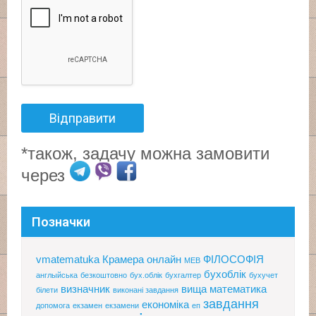
*також, задачу можна замовити
через
Позначки
vmatematuka
Крамера онлайн
ФІЛОСОФІЯ
МЕВ
бухоблік
англыйська
безкоштовно
бух.облік
бухгалтер
бухучет
визначник
вища математика
білети
виконані завдання
завдання
економіка
допомога
екзамен
екзамени
еп