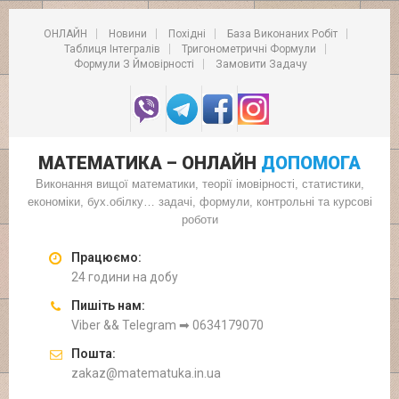
ОНЛАЙН
Новини
Похідні
База Виконаних Робіт
Таблиця Інтегралів
Тригонометричні Формули
Формули З Ймовірності
Замовити Задачу
МАТЕМАТИКА – ОНЛАЙН
ДОПОМОГА
Виконання вищої математики, теорії імовірності, статистики,
економіки, бух.обілку… задачі, формули, контрольні та курсові
роботи
Працюємо:
24 години на добу
Пишіть нам:
Viber && Telegram ➡ 0634179070
Пошта:
zakaz@matematuka.in.ua