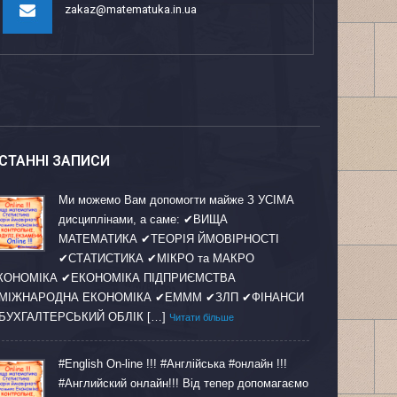
zakaz@matematuka.in.ua
СТАННІ ЗАПИСИ
Ми можемо Вам допомогти майже З УСІМА
дисциплінами, а саме: ✔ВИЩА
МАТЕМАТИКА ✔ТЕОРІЯ ЙМОВІРНОСТІ
✔СТАТИСТИКА ✔МІКРО та МАКРО
КОНОМІКА ✔ЕКОНОМІКА ПІДПРИЄМСТВА
МІЖНАРОДНА ЕКОНОМІКА ✔ЕМММ ✔ЗЛП ✔ФІНАНСИ
БУХГАЛТЕРСЬКИЙ ОБЛІК […]
Читати більше
#English On-line !!! #Англійська #онлайн !!!
#Английский онлайн!!! Від тепер допомагаємо