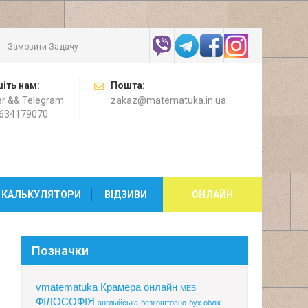
Замовити Задачу
іть нам:
Пошта:
er && Telegram
zakaz@matematuka.in.ua
634179070
 КАЛЬКУЛЯТОРИ
ВІДЗИВИ
ОНЛАЙН
Позначки
vmatematuka
Крамера онлайн
МЕВ
ФІЛОСОФІЯ
англыйська
безкоштовно
бух.облік