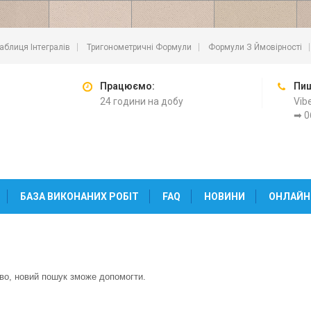
аблиця Інтегралів
Тригонометричні Формули
Формули З Ймовірності
Працюємо:
Пиш
24 години на добу
Vib
➡ 0
БАЗА ВИКОНАНИХ РОБІТ
FAQ
НОВИНИ
ОНЛАЙН
во, новий пошук зможе допомогти.