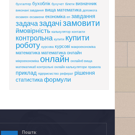
бухоблік
визначник
бухгалтер
бухучет
білети
вища математика
виконані завдання
допомога
завдання
економіка
екзамен
екзамени
еп
замовити
задачі
задача
ймовірність
калькулятор
контакти
купити
контрольна
купити
роботу
курсові
курсова
макроекономіка
математика
математика онлайн
онлайн
мікроекономіка
онлайнб вища
математикаб контрольні
онлайн калькулятори
правила
приклад
рішення
підприємство
реферат
формули
статистика
Пошта: