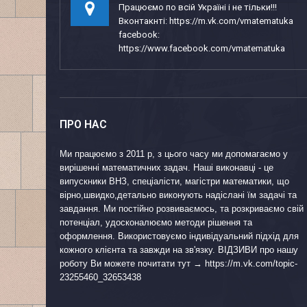
Працюємо по всій Україні і не тільки!!!
Вконтакнті: https://m.vk.com/vmatematuka
facebook:
https://www.facebook.com/vmatematuka
ПРО НАС
Ми працюємо з 2011 р, з цього часу ми допомагаємо у
вирішенні математичних задач. Наші виконавці - це
випускники ВНЗ, спеціалісти, магістри математики, що
вірно,швидко,детально виконують надіслані їм задачі та
завдання. Ми постійно розвиваємось, та розкриваємо свій
потенціал, удосконалюємо методи рішення та
оформлення. Використовуємо індивідуальний підхід для
кожного клієнта та завжди на зв'язку. ВІДЗИВИ про нашу
роботу Ви можете почитати тут → https://m.vk.com/topic-
23255460_32653438