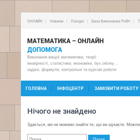
ОНЛАЙН
Новини
Похідні
База Виконаних Робіт
Т
МАТЕМАТИКА – ОНЛАЙН
ДОПОМОГА
Виконання вищої математики, теорії
імовірності, статистики, економіки, бух.обілку…
задачі, формули, контрольні та курсові роботи
ГОЛОВНА
ІНФОЦЕНТР
ЗАМОВИТИ РОБОТУ
Нічого не знайдено
Здається, ми не можемо знайти те, що ви шукаєте. Можли