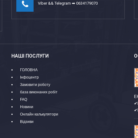
Viber && Telegram ➡ 0634179070
НАШІ ПОСЛУГИ
О
ГОЛОВНА
Інфоцентр
Замовити роботу
база виконаних робіт
Е
FAQ
✔
Новини
✔
Онлайн калькулятори
Відзиви