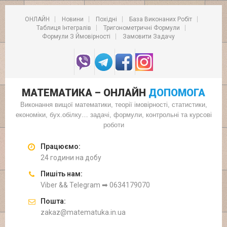
ОНЛАЙН
Новини
Похідні
База Виконаних Робіт
Таблиця Інтегралів
Тригонометричні Формули
Формули З Ймовірності
Замовити Задачу
МАТЕМАТИКА – ОНЛАЙН
ДОПОМОГА
Виконання вищої математики, теорії імовірності, статистики,
економіки, бух.обілку… задачі, формули, контрольні та курсові
роботи
Працюємо:
24 години на добу
Пишіть нам:
Viber && Telegram ➡ 0634179070
Пошта:
zakaz@matematuka.in.ua