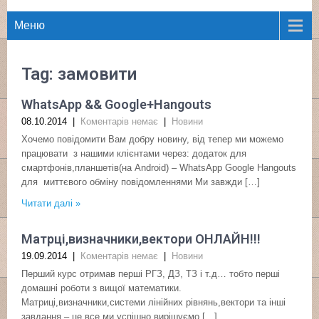
Меню
Tag: замовити
WhatsApp && Google+Hangouts
08.10.2014
|
Коментарів немає
|
Новини
Хочемо повідомити Вам добру новину, від тепер ми можемо
працювати з нашими клієнтами через: додаток для
смартфонів,планшетів(на Android) – WhatsApp Google Hangouts
для миттєвого обміну повідомленнями Ми завжди […]
Читати далі »
Матрці,визначники,вектори ОНЛАЙН!!!
19.09.2014
|
Коментарів немає
|
Новини
Перший курс отримав перші РГЗ, ДЗ, ТЗ і т.д… тобто перші
домашні роботи з вищої математики.
Матриці,визначники,системи лінійних рівнянь,вектори та інші
завдання – це все ми успішно вирішуємо […]