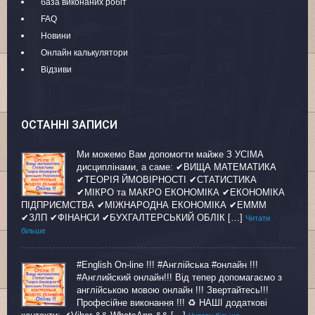
база виконаних робіт
FAQ
Новини
Онлайн калькулятори
Відзиви
ОСТАННІ ЗАПИСИ
Ми можемо Вам допомогти майже З УСІМА
дисциплінами, а саме: ✔ВИЩА МАТЕМАТИКА
✔ТЕОРІЯ ЙМОВІРНОСТІ ✔СТАТИСТИКА
✔МІКРО та МАКРО ЕКОНОМІКА ✔ЕКОНОМІКА
ПІДПРИЄМСТВА ✔МІЖНАРОДНА ЕКОНОМІКА ✔ЕМММ
✔ЗЛП ✔ФІНАНСИ ✔БУХГАЛТЕРСЬКИЙ ОБЛІК […]
Читати
більше
#English On-line !!! #Англійська #онлайн !!!
#Английский онлайн!!! Від тепер допомагаємо з
англійською мовою онлайн !!! Звертайтесь!!!
Професійне виконання !!! ♻ НАШІ додаткові