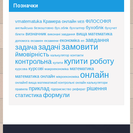
Позначки
vmatematuka
Крамера онлайн
ФІЛОСОФІЯ
МЕВ
бухоблік
англыйська
безкоштовно
бух.облік
бухгалтер
бухучет
визначник
вища математика
білети
виконані завдання
завдання
економіка
допомога
екзамен
екзамени
еп
замовити
задачі
задача
ймовірність
калькулятор
контакти
купити роботу
контрольна
купити
курсові
математика
курсова
макроекономіка
онлайн
математика онлайн
мікроекономіка
онлайнб вища математикаб контрольні
онлайн калькулятори
приклад
рішення
правила
підприємство
реферат
формули
статистика