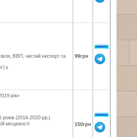
гівля, ВВП, чистий експорт та
99грн
г) у
2019 рік»
5 років (2016-2020 рр.)
ій місцевості
150грн