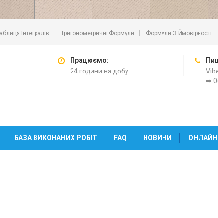
аблиця Інтегралів
Тригонометричні Формули
Формули З Ймовірності
Працюємо:
Пиш
24 години на добу
Vib
➡ 0
БАЗА ВИКОНАНИХ РОБІТ
FAQ
НОВИНИ
ОНЛАЙН