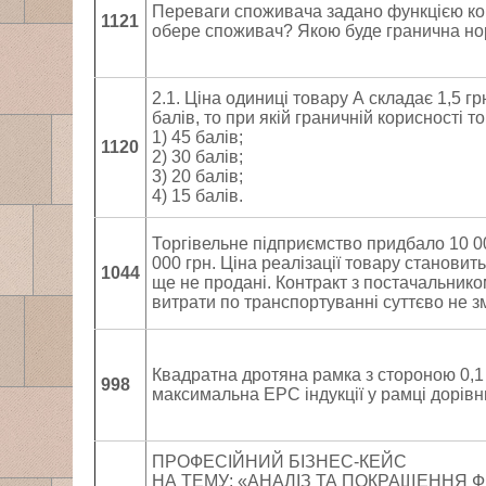
Переваги споживача задано функцією корисн
1121
обере споживач? Якою буде гранична но
2.1. Цiна одиниці товару А складає 1,5 г
балів, то при якiй граничнiй корисностi т
1) 45 балiв;
1120
2) 30 балiв;
3) 20 балiв;
4) 15 балiв.
Торгівельне підприємство придбало 10 000 
000 грн. Ціна реалізації товару становить 
1044
ще не продані. Контракт з постачальником
витрати по транспортуванні суттєво не з
Квадратна дротяна рамка з стороною 0,1 м
998
максимальна ЕРС індукції у рамці дорівн
ПРОФЕСІЙНИЙ БІЗНЕС-КЕЙС
НА ТЕМУ: «АНАЛІЗ ТА ПОКРАЩЕННЯ 