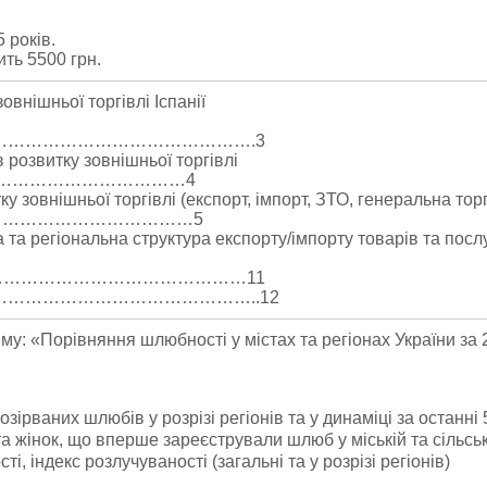
 років.
ить 5500 грн.
овнішньої торгівлі Іспанії
……………………………………….3
 розвитку зовнішньої торгівлі
………………………………4
ку зовнішньої торгівлі (експорт, імпорт, ЗТО, генеральна тор
…………………………………5
а та регіональна структура експорту/імпорту товарів та послу
…………………………………………11
…………………………………………………..12
у: «Порівняння шлюбності у містах та регіонах України за 
озірваних шлюбів у розрізі регіонів та у динаміці за останні 
та жінок, що вперше зареєстрували шлюб у міській та сільськ
і, індекс розлучуваності (загальні та у розрізі регіонів)