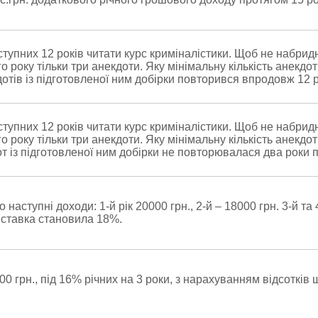
упних 12 років читати курс криміналістики. Щоб не набрид
 року тільки три анекдоти. Яку мінімальну кількість анекдо
отів із підготовленої ним добірки повторився впродовж 12 р
упних 12 років читати курс криміналістики. Щоб не набрид
 року тільки три анекдоти. Яку мінімальну кількість анекдо
 із підготовленої ним добірки не повторювалася два роки 
аступні доходи: 1-й рік 20000 грн., 2-й – 18000 грн. 3-й та 
 ставка становила 18%.
00 грн., під 16% річних на 3 роки, з нарахуванням відсотків