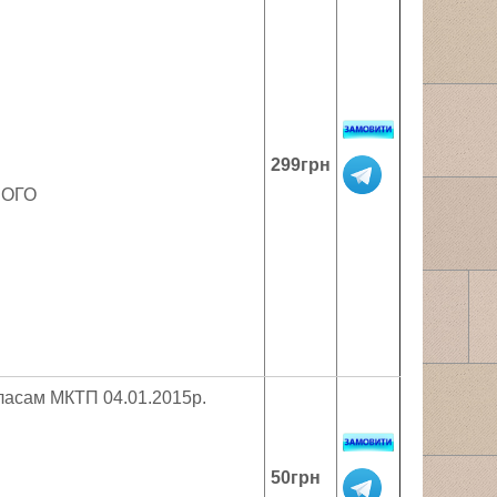
299грн
НОГО
я
класам МКТП 04.01.2015р.
50грн