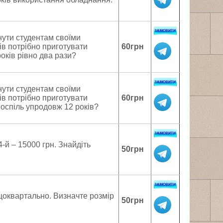
нути студентам своїми
тів потрібно приготувати
60грн
оків рівно два рази?
нути студентам своїми
тів потрібно приготувати
60грн
поспіль упродовж 12 років?
4-й – 15000 грн. Знайдіть
50грн
 щоквартально. Визначте розмір
50грн