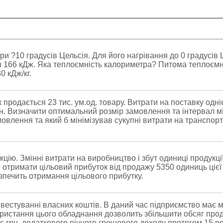
ри ?10 градусів Цельсія. Для його нагрівання до 0 градусів 
 166 кДж. Яка теплоємність калориметра? Питома теплоємні
 кДж/кг.
продається 23 тис. ум.од. товару. Витрати на поставку однієї
грн. Визначити оптимальний розмір замовлення та інтервал 
влення та який б мінімізував сукупні витрати на транспорт
ю. Змінні витрати на виробництво і збут одиниці продукції 
е отримати цільовий прибуток від продажу 5350 одиниць цієї 
безпечить отримання цільового прибутку.
вестуванні власних коштів. В даний час підприємство має 
ристання цього обладнання дозволить збільшити обсяг проду
с.грн. додаткового річного грошового доходу протягом 15 р