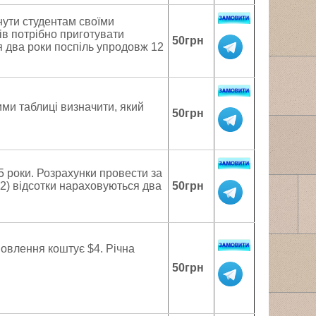
нути студентам своїми
тів потрібно приготувати
50грн
я два роки поспіль упродовж 12
ими таблиці визначити, який
50грн
 5 роки. Розрахунки провести за
 2) відсотки нараховуються два
50грн
мовлення коштує $4. Річна
50грн