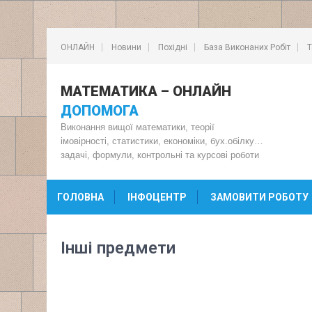
ОНЛАЙН
Новини
Похідні
База Виконаних Робіт
Т
МАТЕМАТИКА – ОНЛАЙН
ДОПОМОГА
Виконання вищої математики, теорії
імовірності, статистики, економіки, бух.обілку…
задачі, формули, контрольні та курсові роботи
ГОЛОВНА
ІНФОЦЕНТР
ЗАМОВИТИ РОБОТУ
Інші предмети