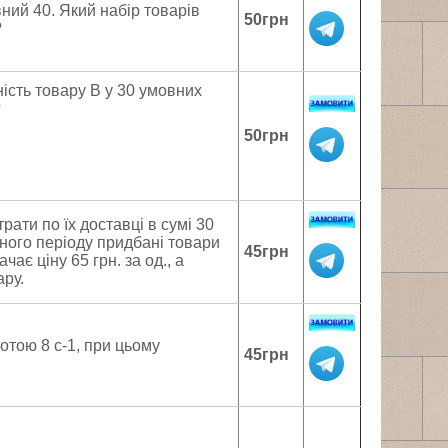
вний 40. Який набiр товарiв
50грн
?
ність товару В у 30 умовних
?
50грн
рати по їх доставці в сумі 30
вітного періоду придбані товари
45грн
ає ціну 65 грн. за од., а
ару.
отою 8 с-1, при цьому
45грн