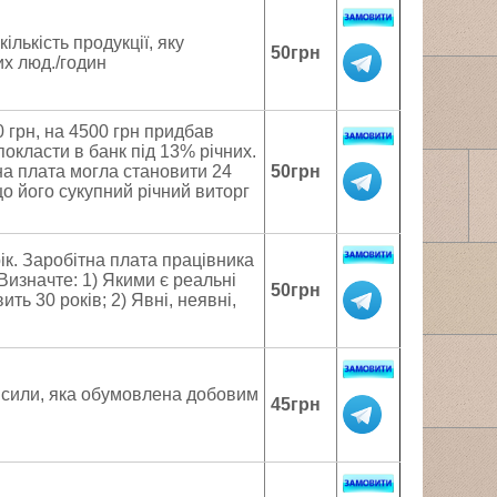
ількість продукції, яку
50грн
их люд./годин
 грн, на 4500 грн придбав
покласти в банк під 13% річних.
на плата могла становити 24
50грн
о його сукупний річний виторг
ік. Заробітна плата працівника
 Визначте: 1) Якими є реальні
50грн
ть 30 років; 2) Явні, неявні,
 сили, яка обумовлена добовим
45грн