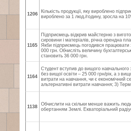
Кількість продукції, яку вироблено підпри
1206
вироблено за 1 люд./годину, зросла на 10
Підприємець відкрив майстерню з вигото
сировини і матеріалів, річна орендна пла
1165
Якби підприємець погодився працювати з
000 грн. Обчисліть величину бухгалтерсь
становить 36 000 грн.
Студент вступив до вищого навчального з
без вищої освіти – 25 000 грн/рік, а з ви
1164
витрати на навчання, чи є економічний сен
альтернативні витрати навчання; 3) Термі
Обчислити на скільки менше важить люди
1138
обертанням Землі. Екваторіальний радіу