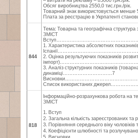
– витрати на рекламу – 85000 грн./рік.
Обсяг виробництва 2550,0 тис.грн./рік.
Товарний знак використовується менше 5
Плата за реєстрацію в Укрпатенті станов
Тема: Товарна та географічна структура з
ЗМІСТ
Вступ…………………………………………
1. Характеристика абсолютних показників
Іспанії………………………………………
844
2. Оцінка результуючих показників розвит
імпорт)……………………………………
3. Аналіз структурних показників (товарн
динаміці…………………………7
Висновки…………………………………
Список використаних джерел…
Інформаційно-розрахункова робота на тем
ЗМІСТ
1. Вступ
2. Загальна кількість зареєстрованих та р
3. Порівняння середнього віку чоловіків 
818
4. Коефіцієнти шлюбності та розлучуваност
5. Висновки