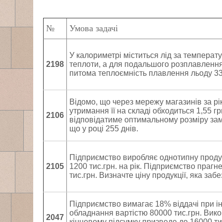
№
Умова задачі
У калориметрі міститься лід за температу
2198
теплоти, а для подальшого розплавлення
питома теплоємність плавлення льоду 330
Відомо, що через мережу магазинів за рік 
утримання її на складі обходиться 1,55 
2106
відповідатиме оптимальному розміру замо
що у році 255 днів.
Підприємство виробляє однотипну продукці
2105
1200 тис.грн. на рік. Підприємство прагн
тис.грн. Визначте ціну продукції, яка за
Підприємство вимагає 18% віддачі при ін
обладнання вартістю 80000 тис.грн. Вико
2047
кінцевому підсумку призведе до 16000 ти