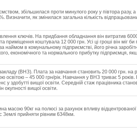
ємством, збільшилася проти минулого року у півтора разу, а к
%. Визначити, як змінилася загальна кількість відпрацьован
влення ключів. На придбання обладнання він витратив 6000
та приміщення коштувала 12 000 грн. Усі ці гроші він міг би 
а наймом в комунальному підприємстві, його річна заробіт
кого, економічного та нормального прибутку підприємця, якщ
акладу (ВНЗ). Плата за навчання становить 20 000 грн. на р
щою освітою – 45 000 грн/рік. Навчання у ВНЗ триває 5 років.
с у здобутті вищої освіти. Середній стаж працівника станови
н окупності вищої освіти.
на масою 90кг на полюсі за рахунок впливу відцентрованої
с Землі прийняти рівним 6348км.