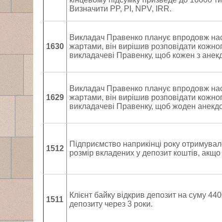
Визначити PP, PI, NPV, IRR.
Викладач Правенко планує впродовж наст
1630
жартами, він вирішив розповідати кожного
викладачеві Правенку, щоб кожен з анекд
Викладач Правенко планує впродовж наст
1629
жартами, він вирішив розповідати кожного
викладачеві Правенку, щоб жоден анекдот
Підприємство наприкінці року отримувало н
1512
розмір вкладених у депозит коштів, акщо
Клієнт байку відкрив депозит на суму 440
1511
депозиту через 3 роки.