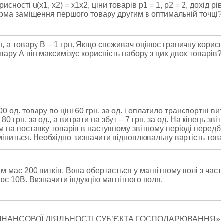
остi u(x1, x2) = x1x2, цiни товарiв p1 = 1, p2 = 2, дохiд рi
рма замiщення першого товару другим в оптимальнiй точцi
рн, а товару В – 1 грн. Якщо споживач оцінює граничну корис
овару А вiн максимiзує кориснiсть набору з цих двох товарiв
од. товару по ціні 60 грн. за од. і оплатило транспортні вит
80 грн. за од., а витрати на збут – 7 грн. за од. На кінець з
 на поставку товарів в наступному звітному періоді передбач
міниться. Необхідно визначити відновлювальну вартість тов
 має 200 витків. Вона обертається у магнітному полі з част
ює 10В. Визначити індукцію магнітного поля.
ФІНАНСОВОЇ ДІЯЛЬНОСТІ СУБ’ЄКТА ГОСПОДАРЮВАННЯ»