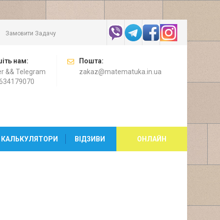
Замовити Задачу
іть нам:
Пошта:
er && Telegram
zakaz@matematuka.in.ua
634179070
 КАЛЬКУЛЯТОРИ
ВІДЗИВИ
ОНЛАЙН