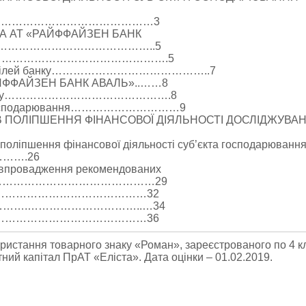
………………………………………3
КА АТ «РАЙФФАЙЗЕН БАНК
……………………………………..5
 банку…………………………………………….5
ічних цілей банку……………………………………..7
РАЙФФАЙЗЕН БАНК АВАЛЬ»..……8
ища банку……………………………………….8
єкта господарювання…………………………9
В ПОЛІПШЕННЯ ФІНАНСОВОЇ ДІЯЛЬНОСТІ ДОСЛІДЖУВА
 поліпшення фінансової діяльності суб’єкта господарюванн
…….26
ід впровадження рекомендованих
…………………………………………29
……………………………………32
Л………….…………………………..…34
……………………………………36
ористання товарного знаку «Роман», зареєстрованого по 4 
ий капітал ПрАТ «Еліста». Дата оцінки – 01.02.2019.