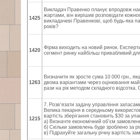
Викладач Правенко планує впродовж наст
жартами, він вирішив розповідати кожного
1425
викладачеві Правенкові, щоб будь-яка па
років?
Фірма виходить на новий ринок. Експерти
1420
сегмент ринку найбільш привабливий дл
Визначити як зросте сума 10 000 грн., як
1263
двома варіантами через оцінювання майбу
рази на рік методом складного відсотка. 
7. Розв’язати задачу управління запасам
Велика пекарня в середньому використову
вартість зберігання становить $30 за упа
1215
а) Визначте економічний об’єм замовлен
б) Скільки замовлень буде зроблено за рі
в) Підрахуйте загальну річну вартість за