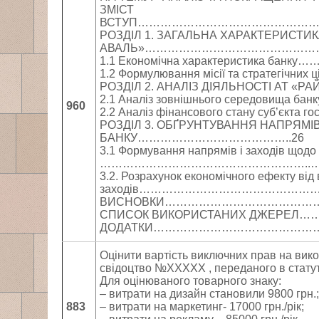
ЗМІСТ
ВСТУП………………………………………
РОЗДІЛ 1. ЗАГАЛЬНА ХАРАКТЕРИСТИ
АВАЛЬ»………………………………………
1.1 Економічна характеристика
1.2 Формулювання місії та стратег
РОЗДІЛ 2. АНАЛІЗ ДІЯЛЬНОСТІ АТ «
2.1 Аналіз зовнішнього середов
960
2.2 Аналіз фінансового стану суб’
РОЗДІЛ 3. ОБҐРУНТУВАННЯ НАПРЯМІ
БАНКУ…………………………………..26
3.1 Формування напрямів і заходів щодо
………………………………………………..…
3.2. Розрахунок економічного ефекту в
заходів……………………………………
ВИСНОВКИ…………………………………
СПИСОК ВИКОРИСТАНИХ ДЖЕРЕ
ДОДАТКИ……………………………………
Оцінити вартість виключних прав на вик
свідоцтво №ХХХХХ , переданого в статутн
Для оцінюваного товарного знаку:
– витрати на дизайн становили 9800 грн.;
883
– витрати на маркетинг- 17000 грн./рік;