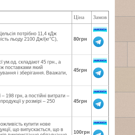
Ціна
Замов
Цельсія потрібно 11,4 кДж
сть льоду 2100 Дж/(кг°С),
80грн
 ум.од. складают 45 грн., а
між поставками який
45грн
ування і зберігання. Вважати,
– 198 грн, а постійні витрати –
продукції у розмірі – 250
45грн
можливість купити нове
кції, що випускається, що в
100грн
оків використання обладнання.