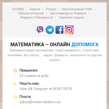
ОНЛАЙН
Новини
Похідні
База Виконаних Робіт
Таблиця Інтегралів
Тригонометричні Формули
Формули З Ймовірності
Замовити Задачу
МАТЕМАТИКА – ОНЛАЙН
ДОПОМОГА
Виконання вищої математики, теорії імовірності, статистики,
економіки, бух.обілку… задачі, формули, контрольні та курсові
роботи
Працюємо:
24 години на добу
Пишіть нам:
Viber && Telegram ➡ 0634179070
Пошта:
zakaz@matematuka.in.ua