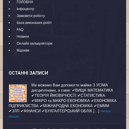
ГОЛОВНА
Інфоцентр
Замовити роботу
база виконаних робіт
FAQ
Новини
Онлайн калькулятори
Відзиви
ОСТАННІ ЗАПИСИ
Ми можемо Вам допомогти майже З УСІМА
дисциплінами, а саме: ✔ВИЩА МАТЕМАТИКА
✔ТЕОРІЯ ЙМОВІРНОСТІ ✔СТАТИСТИКА
✔МІКРО та МАКРО ЕКОНОМІКА ✔ЕКОНОМІКА
ПІДПРИЄМСТВА ✔МІЖНАРОДНА ЕКОНОМІКА ✔ЕМММ
✔ЗЛП ✔ФІНАНСИ ✔БУХГАЛТЕРСЬКИЙ ОБЛІК […]
Читати
більше