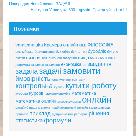
Навігація
Навігація
Попередня
Попередня
Новий розділ ЗАДАЧІ
записів
стаття
Наступна
Наступна
У нас уже 500+ друзів. Приєднуйсь і ти !!!
по
стаття
публікаціям
Позначки
vmatematuka
Крамера онлайн
ФІЛОСОФІЯ
МЕВ
бухоблік
англыйська
безкоштовно
бух.облік
бухгалтер
бухучет
визначник
вища математика
білети
виконані завдання
завдання
економіка
допомога
екзамен
екзамени
еп
замовити
задачі
задача
ймовірність
калькулятор
контакти
купити роботу
контрольна
купити
курсові
математика
курсова
макроекономіка
онлайн
математика онлайн
мікроекономіка
онлайнб вища математикаб контрольні
онлайн калькулятори
приклад
рішення
правила
підприємство
реферат
формули
статистика